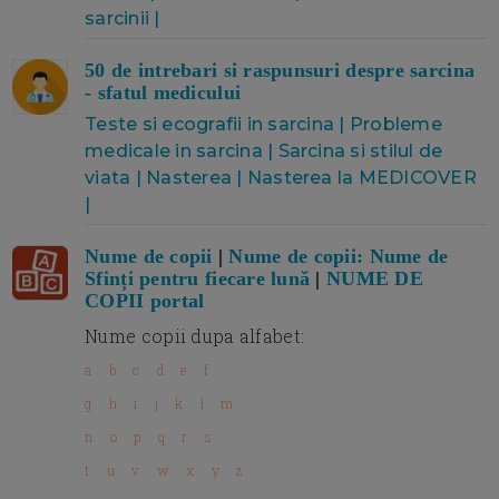
sarcinii
|
50 de intrebari si raspunsuri despre sarcina
- sfatul medicului
Teste si ecografii in sarcina
|
Probleme
medicale in sarcina
|
Sarcina si stilul de
viata
|
Nasterea
|
Nasterea la MEDICOVER
|
Nume de copii
|
Nume de copii: Nume de
Sfinți pentru fiecare lună
|
NUME DE
COPII portal
Nume copii dupa alfabet:
a
b
c
d
e
f
g
h
i
j
k
l
m
n
o
p
q
r
s
t
u
v
w
x
y
z