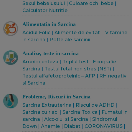
Sexul bebelusului
|
Culoare ochi bebe
|
Calculator Nutritie
Alimentatia in Sarcina
Acidul Folic
|
Alimente de evitat
|
Vitamine
in sarcina
|
Pofte ale sarcini
i
Analize, teste in sarcina
Amniocenteza
|
Triplul test
|
Ecografie
Sarcina
|
Testul fetal non stres (NST)
|
Testul alfafetoproteinic – AFP
|
RH negativ
si Sarcina
Probleme, Riscuri in Sarcina
Sarcina Extrauterina
|
Riscul de ADHD
|
Sarcina cu risc
|
Sarcina Toxica
|
Fumatul in
sarcina
|
Alcoolul si Sarcina
|
Sindromul
Down
|
Anemie
|
Diabet
|
CORONAVIRUS
|