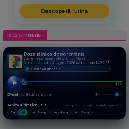
Descoperă rutina
DOZA DE PARENTING
Doza zilnica de parenting
Stirile de parenting ale zilei cu IMami
Asculti editia din 6 august 2026 (actualizata la 20:23)
Episod nou disponibil
0:00
4:00
🔉
IMami
• Stirile de parenting
Arhiva ultimelor 5 zile
(click pe o zi pentru a schimba episodul)
Azi
Ieri
mie., 5 aug.
mar., 4 aug.
lun., 3 aug.