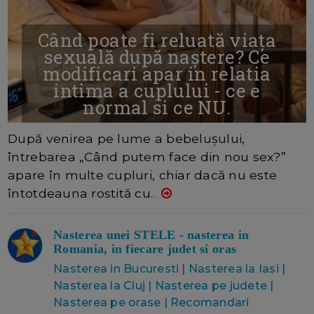
Când poate fi reluată viața
sexuală după naștere? Ce
modificari apar in relatia
intima a cuplului - ce e
normal si ce NU.
6/8/2026
AUTOR: REDACTORDC
COMENTARII :3
După venirea pe lume a bebelușului,
întrebarea „Când putem face din nou sex?”
apare în multe cupluri, chiar dacă nu este
întotdeauna rostită cu
...
Nasterea unei STELE - nasterea in
Romania, in fiecare judet si oras
Nasterea in Bucuresti
|
Nasterea la Iasi
|
Nasterea la Cluj | Nasterea pe judete |
Nasterea pe orase | Recomandari