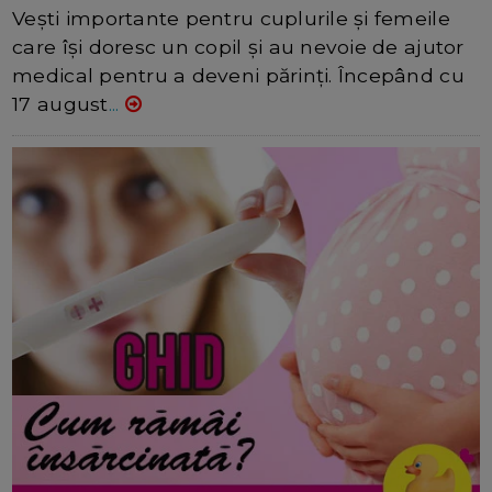
5/8/2026
AUTOR: REDACTORDC
COMENTARII :19
Vești importante pentru cuplurile și femeile
care își doresc un copil și au nevoie de ajutor
medical pentru a deveni părinți. Începând cu
17 august
...