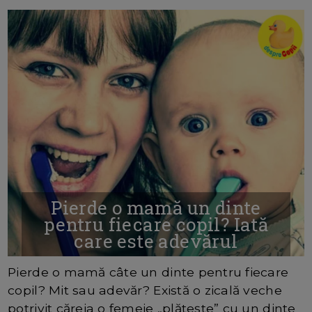
Pierde o mamă un dinte
pentru fiecare copil? Iată
care este adevărul
6/8/2026
AUTOR: REDACTORDC
COMENTARII :25
Pierde o mamă câte un dinte pentru fiecare
copil? Mit sau adevăr? Există o zicală veche
potrivit căreia o femeie „plătește” cu un dinte