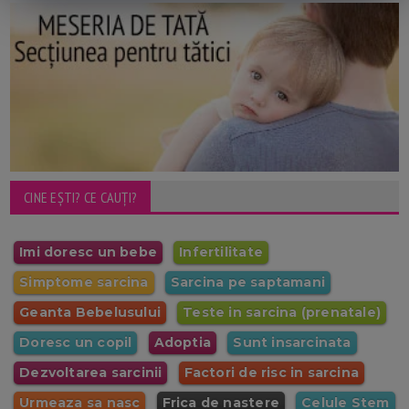
CINE EȘTI? CE CAUȚI?
Imi doresc un bebe
Infertilitate
Simptome sarcina
Sarcina pe saptamani
Geanta Bebelusului
Teste in sarcina (prenatale)
Doresc un copil
Adoptia
Sunt insarcinata
Dezvoltarea sarcinii
Factori de risc in sarcina
Urmeaza sa nasc
Frica de nastere
Celule Stem