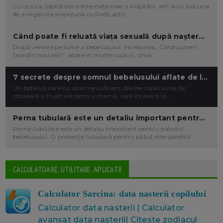
Cu ocazia Săptămânii Internaționale a Alăptării, am avut bucuria
de a organiza împreună cu PediLactis ...
Când poate fi reluată viața sexuală după naștere? Ce modificari apar in relatia intima a cuplului - ce e normal si ce NU.
După venirea pe lume a bebelușului, întrebarea „Când putem
face din nou sex?” apare în multe cupluri, chiar ...
7 secrete despre somnul bebelusului aflate de la un expert in somnul bebelusilor
Un bebeluș care nu doarme suficient devine rapid sursa de
oboseală și frustrare pentru mamă, care încearcă să ...
Perna tubulară este un detaliu important pentru pătuțul bebelușului. Ii ofera protecție inteligentă și confort - iar cele de la Jukki sunt ideale
Perna tubulara este un detaliu important pentru patutul
bebelusului. O protecție tubulară pentru pătuț este gândită ...
CALCULATOARE, UTILITARE, APLICATII
Calculator Sarcina: data nasterii copilului
Calculator data nasterii
|
Calculator
avansat data nasterii
|
Citeste zodiacul