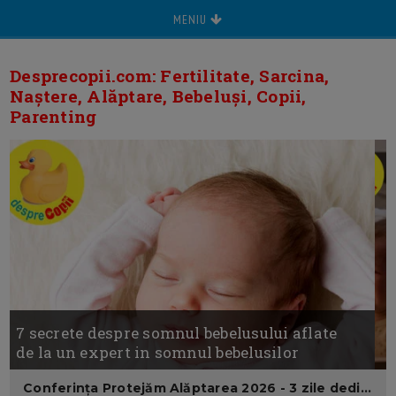
MENIU
Desprecopii.com: Fertilitate, Sarcina,
Naștere, Alăptare, Bebeluși, Copii,
Parenting
7 secrete despre somnul bebelusului aflate
de la un expert in somnul bebelusilor
Conferința Protejăm Alăptarea 2026 - 3 zile dedicate mamelor care vor să alăpteze cu mai multă încredere