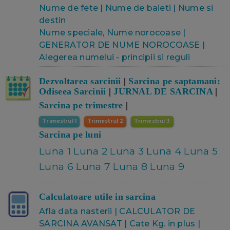
Nume de fete
|
Nume de baieti
|
Nume si
destin
Nume speciale, Nume norocoase
|
GENERATOR DE NUME NOROCOASE
|
Alegerea numelui - principii si reguli
Dezvoltarea sarcinii
|
Sarcina pe saptamani:
Odiseea Sarcinii
|
JURNAL DE SARCINA
|
Sarcina pe trimestre
|
Trimestrul 1
Trimestrul 2
Trimestrul 3
Sarcina pe luni
Luna 1
Luna 2
Luna 3
Luna 4
Luna 5
Luna 6
Luna 7
Luna 8
Luna 9
Calculatoare utile in sarcina
Afla data nasterii
|
CALCULATOR DE
SARCINA AVANSAT
|
Cate Kg. in plus
|