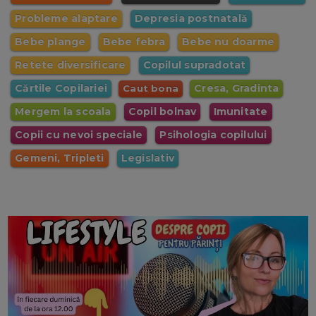
Probleme alaptare
Depresia postnatală
Bebe plange
Bebe febra
Bebe nu doarme
Retete diversificare
Copilul supradotat
Cărtile Copilariei
Cresa, Gradinta
Caut bona
Mergem la scoala
Copil bolnav
Imunitate
Copii cu nevoi speciale
Psihologia copilului
Gemeni, Tripleti
Legislativ